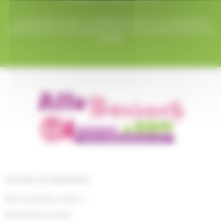
Le paiement en ligne sur AlloBonbons.com est entièrement
sécurisé grâce au protocole SSL et à nos partenaires bancaires
certifiés.
NOTRE ENTREPRISE
Qui sommes nous ?
Contactez-nous