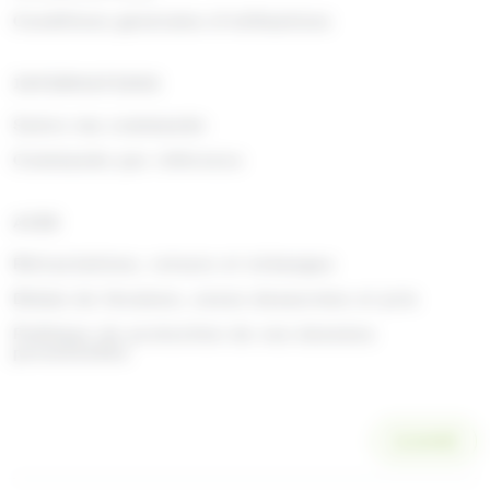
Conditions générales d'utilisations
INFORMATIONS
Suivre ma commande
Commande par référence
AIDE
Rétractations, retours et échanges
Délais de livraison, zones desservies et prix
Politique de protection de vos données
personnelles
SCANNER