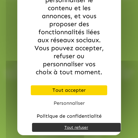
personnaliser le
contenu et les
annonces, et vous
proposer des
fonctionnalités liées
aux réseaux sociaux.
Vous pouvez accepter,
Service commerciale dédiée
refuser ou
personnaliser vos
Besoin d’aide ? Chez AlloBonbons.com, notre service
choix à tout moment.
commercial dédié vous suit avec attention, réactivité et bonne
humeur pour que chaque événement soit une réussite sucrée !
contact@allobonbons.com
/ 01.45.79.79.42
Tout accepter
Personnaliser
Politique de confidentialité
Tout refuser
Paiement en ligne sécurisé